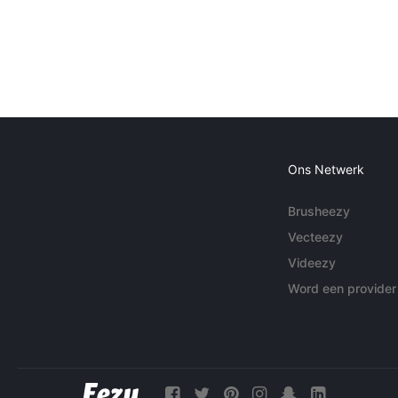
Ons Netwerk
Brusheezy
Vecteezy
Videezy
Word een provider