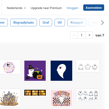
Aanmelden
Nederlands
Upgrade naar Premium
Inloggen
ier
Begraafplaats
Graf
Uil
Knuppel
Vakantie
van 7
1