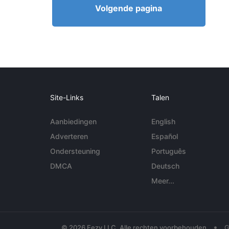
Volgende pagina
Site-Links
Talen
Aanbiedingen
English
Adverteren
Español
Ondersteuning
Português
DMCA
Deutsch
Meer...
•
© 2026 Eezy LLC. Alle rechten voorbehouden
G