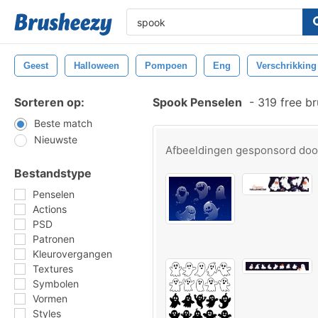
Geest
Halloween
Pompoen
Eng
Verschrikking
Sorteren op:
Spook Penselen
-
319 free b
Beste match
Nieuwste
Afbeeldingen gesponsord do
Bestandstype
Penselen
Actions
PSD
Patronen
Kleurovergangen
Textures
Symbolen
Vormen
Styles