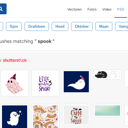
Vectoren
Foto‘s
Video
PSD
Spin
Grafsteen
Hoed
Oktober
Maan
Vamp
rushes matching
spook
or