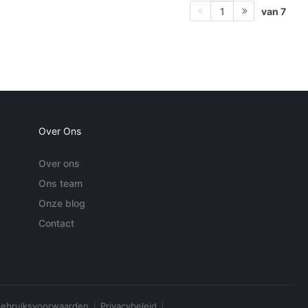
van 7
1
Over Ons
Over ons
Ons team
Onze blog
Contact
ebruiksvoorwaarden
Privacybeleid