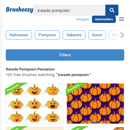
lose
Inloggen
Aanmelden
Halloween
Pompoen
Vakantie
Geest
Eng
Filters
Kwade Pompoen Penselen
125 free brushes matching
kwade pompoen