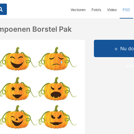
Vectoren
Foto‘s
Video
PSD
mpoenen Borstel Pak
Nu do
kre