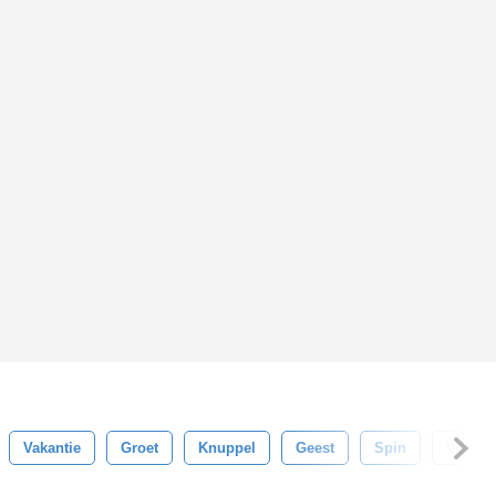
Vakantie
Groet
Knuppel
Geest
Spin
Versch