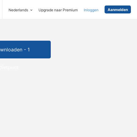
Aanmelden
Nederlands
Upgrade naar Premium
Inloggen
wnloaden - 1
dietpunt