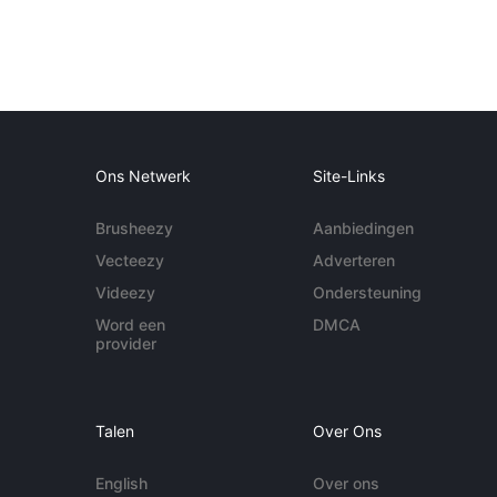
Ons Netwerk
Site-Links
Brusheezy
Aanbiedingen
Vecteezy
Adverteren
Videezy
Ondersteuning
Word een
DMCA
provider
Talen
Over Ons
English
Over ons