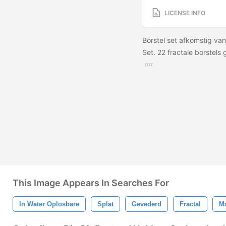
LICENSE INFO
Borstel set afkomstig va
Set. 22 fractale borstels
This Image Appears In Searches For
In Water Oplosbare
Splat
Gevederd
Fractal
Ma