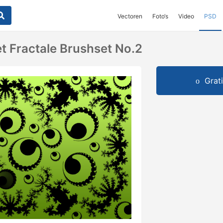
Vectoren
Foto‘s
Video
PSD
t Fractale Brushset No.2
Grat