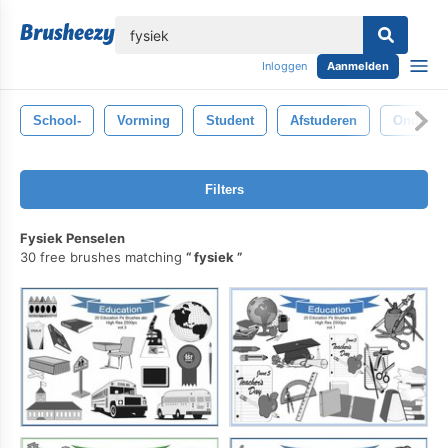
lose
Inloggen
Aanmelden
School-
Vorming
Student
Afstuderen
Onderzo
Filters
Fysiek Penselen
30 free brushes matching
fysiek