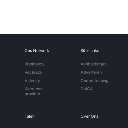
Ons Netwerk
Site-Links
Brusheezy
Aanbiedingen
Vecteezy
Adverteren
Videezy
Ondersteuning
Word een
DMCA
provider
Talen
Over Ons