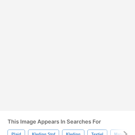
This Image Appears In Searches For
Plaid
Kleding Stof
Kleding
Textiel
Materiaal