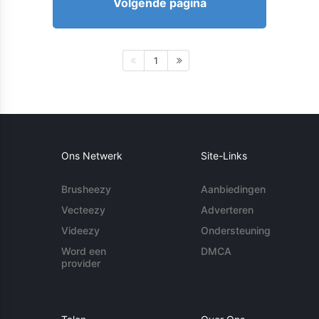
Volgende pagina
1
Ons Netwerk
Site-Links
Brusheezy
Aanbiedingen
Vecteezy
Adverteren
Videezy
Ondersteuning
Word een
DMCA
provider