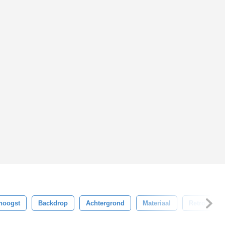
noogst
Backdrop
Achtergrond
Materiaal
Retro