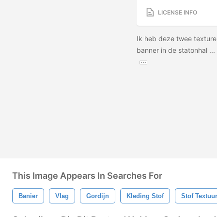
LICENSE INFO
Ik heb deze twee texture
banner in de statonhal ... 
This Image Appears In Searches For
Banier
Vlag
Gordijn
Kleding Stof
Stof Textuu