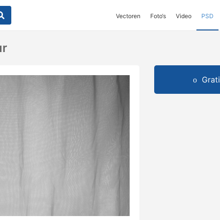
Vectoren
Foto‘s
Video
PSD
ur
Grat