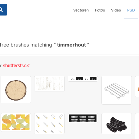
Vectoren
Foto‘s
Video
PSD
free brushes matching
timmerhout
or