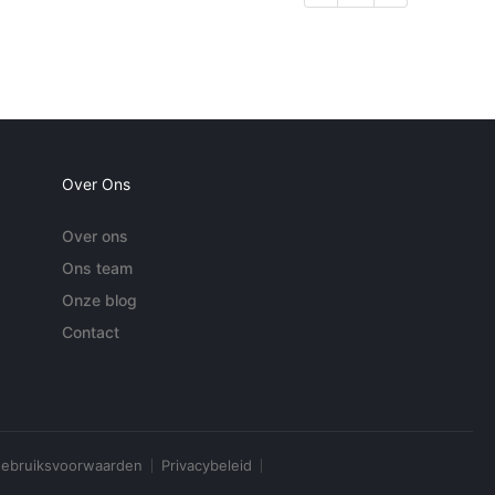
Over Ons
Over ons
Ons team
Onze blog
Contact
ebruiksvoorwaarden
Privacybeleid