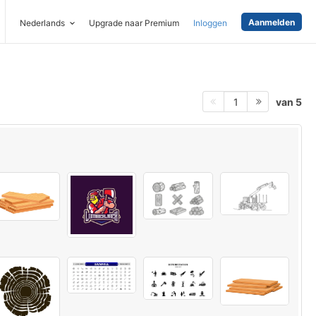
Aanmelden
Nederlands
Upgrade naar Premium
Inloggen
van 5
1