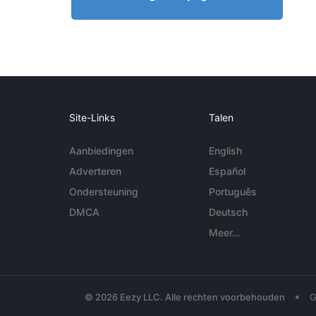
Site-Links
Talen
Aanbiedingen
English
Adverteren
Español
Ondersteuning
Português
DMCA
Deutsch
Meer...
•
© 2026 Eezy LLC. Alle rechten voorbehouden
G