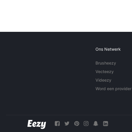
Ons Netwerk
Brusheezy
Vecteezy
Videezy
Word een provider