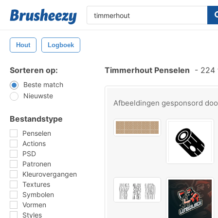
Hout
Logboek
Sorteren op:
Timmerhout Penselen
-
224 
Beste match
Nieuwste
Afbeeldingen gesponsord do
Bestandstype
Penselen
Actions
PSD
Patronen
Kleurovergangen
Textures
Symbolen
Vormen
Styles