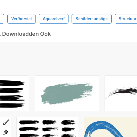
r
Verfborstel
Aquarelverf
Schilderkunstige
Structuur
d, Downloadden Ook