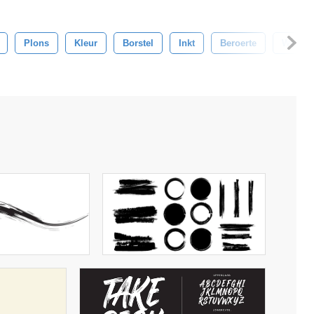
Plons
Kleur
Borstel
Inkt
Beroerte
Water