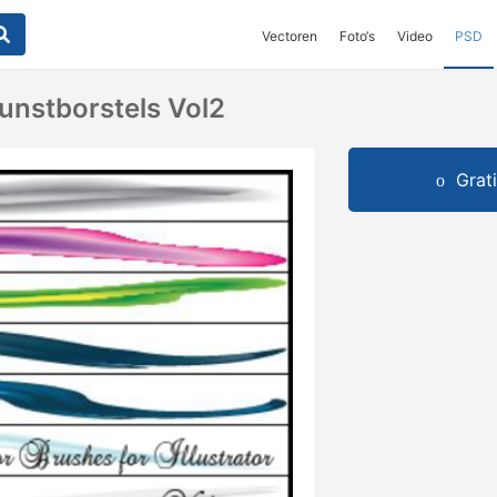
Vectoren
Foto‘s
Video
PSD
Kunstborstels Vol2
Grat