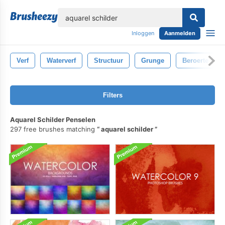
lose
Inloggen
Aanmelden
Verf
Waterverf
Structuur
Grunge
Beroerte
Filters
Aquarel Schilder Penselen
297 free brushes matching
aquarel schilder