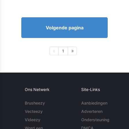
Volgende pagina
1
Ons Netwerk
Site-Links
Brusheezy
Aanbiedingen
Vecteezy
Adverteren
Videezy
Ondersteuning
Word een
DMCA