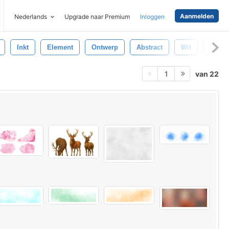
Aanmelden
Nederlands
Upgrade naar Premium
Inloggen
Inkt
Element
Ontwerp
Abstract
Wit
Ruw
van 22
1