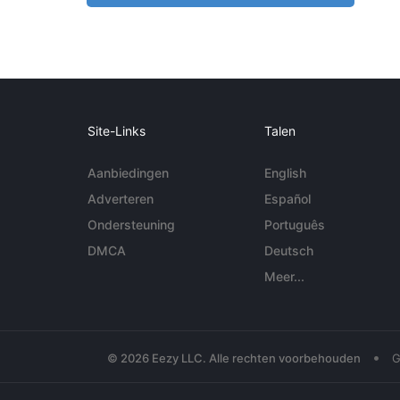
Site-Links
Talen
Aanbiedingen
English
Adverteren
Español
Ondersteuning
Português
DMCA
Deutsch
Meer...
•
© 2026 Eezy LLC. Alle rechten voorbehouden
G