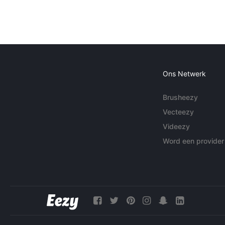
Ons Netwerk
Brusheezy
Vecteezy
Videezy
Word een provider