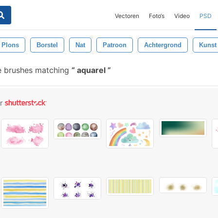
Vectoren
Foto‘s
Video
PSD
Plons
Borstel
Nat
Patroon
Achtergrond
Kunst
e brushes matching
aquarel
or