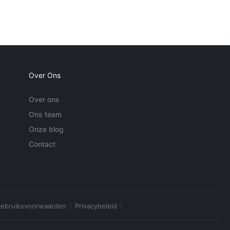
Over Ons
Over ons
Ons team
Onze blog
Contact
ebruiksvoorwaarden
Privacybeleid