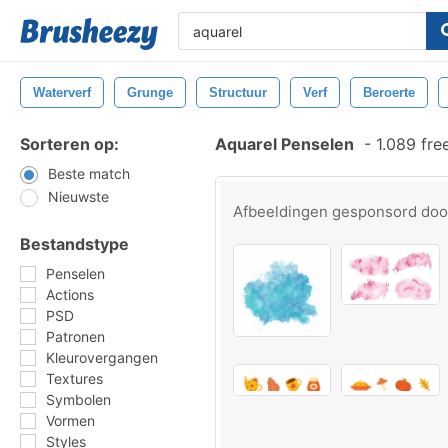
Waterverf
Grunge
Structuur
Verf
Beroerte
Sorteren op:
Aquarel Penselen
-
1.089 fre
Beste match
Nieuwste
Afbeeldingen gesponsord do
Bestandstype
Penselen
Actions
PSD
Patronen
Kleurovergangen
Textures
Symbolen
Vormen
Styles