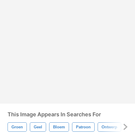
This Image Appears In Searches For
Groen
Geel
Bloem
Patroon
Ontwerp
Ro