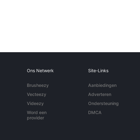
Ons Netwerk
Site-Links
Brusheezy
Aanbiedingen
Vecteezy
Adverteren
Videezy
Ondersteuning
Word een
DMCA
provider