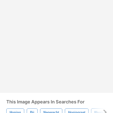
This Image Appears In Searches For
Honing
Bij
Nagerecht
Honingraat
Illustratie