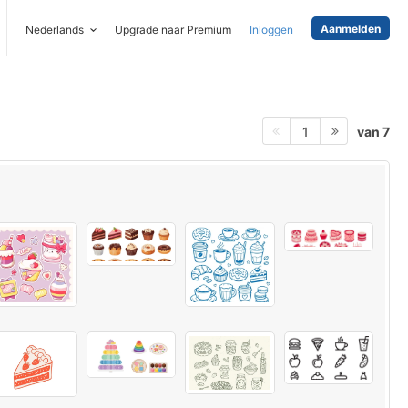
Aanmelden
Nederlands
Upgrade naar Premium
Inloggen
van 7
1