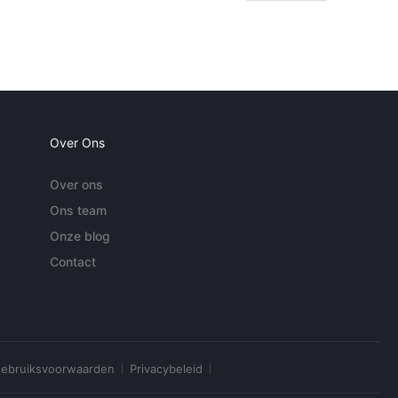
Over Ons
Over ons
Ons team
Onze blog
Contact
ebruiksvoorwaarden
Privacybeleid