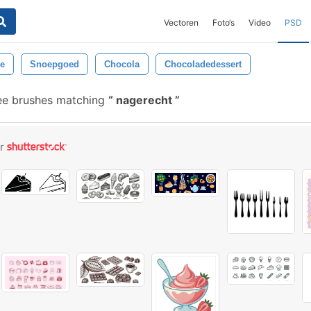
Vectoren
Foto‘s
Video
PSD
e
Snoepgoed
Chocola
Chocoladedessert
ee brushes matching
nagerecht
or