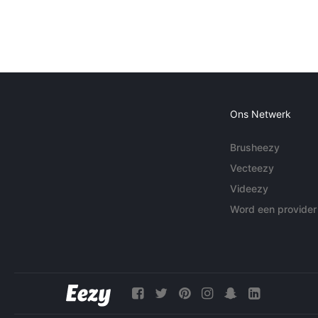
Ons Netwerk
Brusheezy
Vecteezy
Videezy
Word een provider