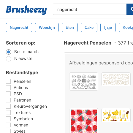
Nagerecht
Woestijn
Eten
Cake
Ijsje
Koekj
Sorteren op:
Nagerecht Penselen
-
377 fr
Beste match
Nieuwste
Afbeeldingen gesponsord do
Bestandstype
Penselen
Actions
PSD
Patronen
Kleurovergangen
Textures
Symbolen
Vormen
Styles