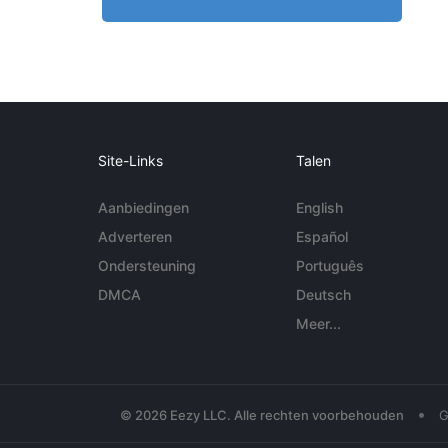
Site-Links
Talen
Aanbiedingen
English
Adverteren
Español
Ondersteuning
Português
DMCA
Deutsch
Meer...
•
© 2026 Eezy LLC. Alle rechten voorbehouden
G