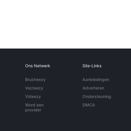
Ons Netwerk
Site-Links
Brusheezy
Aanbiedingen
Vecteezy
Adverteren
Videezy
Ondersteuning
Word een
DMCA
provider