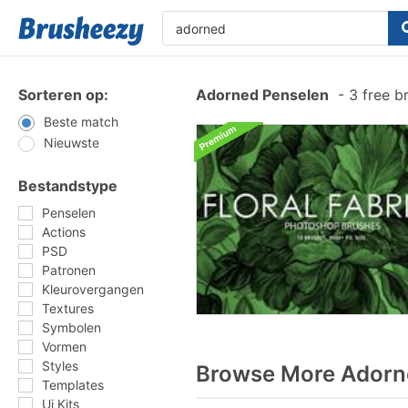
Sorteren op:
Adorned Penselen
-
3 free b
Beste match
Nieuwste
Bestandstype
Penselen
Actions
PSD
Patronen
Kleurovergangen
Textures
Symbolen
Vormen
Styles
Browse More Adorne
Templates
Ui Kits