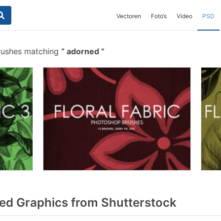
Vectoren
Foto‘s
Video
PSD
rushes matching
adorned
d Graphics from Shutterstock