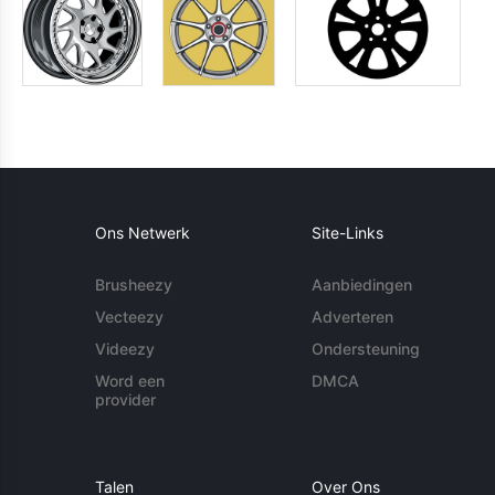
Ons Netwerk
Site-Links
Brusheezy
Aanbiedingen
Vecteezy
Adverteren
Videezy
Ondersteuning
Word een
DMCA
provider
Talen
Over Ons