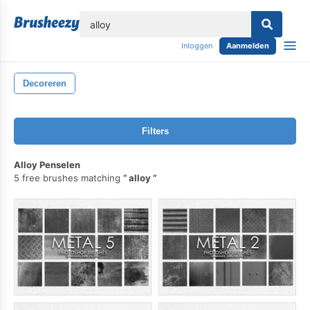
lose
Inloggen
Aanmelden
Decoreren
Filters
Alloy Penselen
5 free brushes matching
alloy