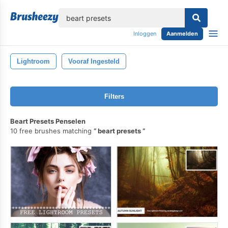
lose
Inloggen
Aanmelden
Lightroom
Vooraf Ingesteld
Filters
Beart Presets Penselen
10 free brushes matching
beart presets