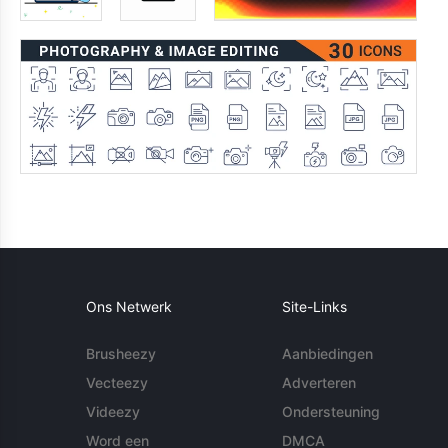
Ons Netwerk
Site-Links
Brusheezy
Aanbiedingen
Vecteezy
Adverteren
Videezy
Ondersteuning
Word een
DMCA