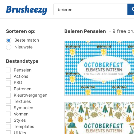
Sorteren op:
Beieren Penselen
-
9 free br
Beste match
Nieuwste
Bestandstype
Penselen
Actions
PSD
Patronen
Kleurovergangen
Textures
Symbolen
Vormen
Styles
Templates
Ui Kits