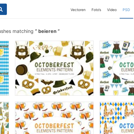
Vectoren
Foto‘s
Video
PSD
ushes matching
beieren