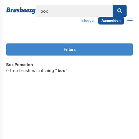
lose
Inloggen
Aanmelden
Filters
Box Penselen
0 free brushes matching
box