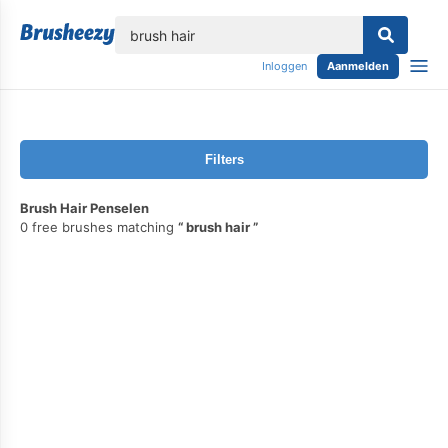
lose
Inloggen
Aanmelden
Filters
Brush Hair Penselen
0 free brushes matching
brush hair