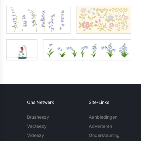
Ons Netwerk
Site-Links
Brusheezy
Aanbiedingen
Vecteezy
Adverteren
Videezy
Ondersteuning