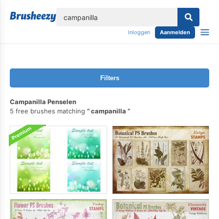
lose
Inloggen
Aanmelden
Filters
Campanilla Penselen
5 free brushes matching
campanilla