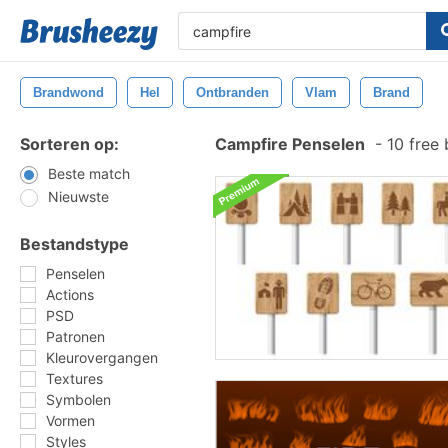
Brandwond
Hel
Ontbranden
Vlam
Brand
Sorteren op:
Campfire Penselen
-
10 free
Beste match
Nieuwste
Bestandstype
Penselen
Actions
PSD
Patronen
Kleurovergangen
Textures
Symbolen
Vormen
Styles