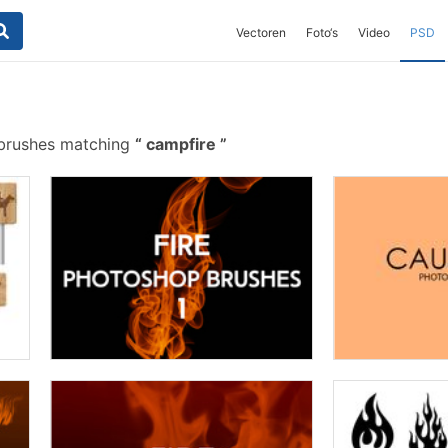
Vectoren
Foto‘s
Video
PSD
 brushes matching
campfire