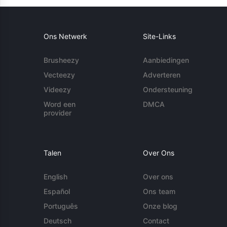
Ons Netwerk
Site-Links
Brusheezy
Aanbiedingen
Vecteezy
Adverteren
Videezy
Ondersteuning
Word een
DMCA
provider
Talen
Over Ons
English
Over ons
Español
Ons team
Português
Onze blog
Deutsch
Contact