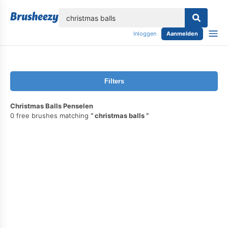
lose
Inloggen
Aanmelden
Filters
Christmas Balls Penselen
0 free brushes matching
christmas balls