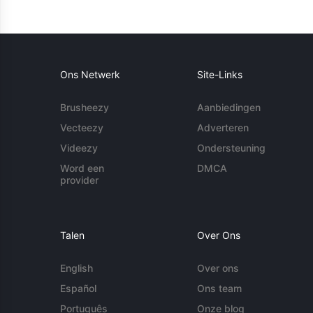
Ons Netwerk
Site-Links
Brusheezy
Aanbiedingen
Vecteezy
Adverteren
Videezy
Ondersteuning
Word een
DMCA
provider
Talen
Over Ons
English
Over ons
Español
Ons team
Português
Onze blog