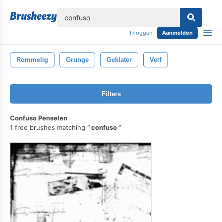
lose
Inloggen
Aanmelden
Rommelig
Grunge
Geklater
Verf
Filters
Confuso Penselen
1 free brushes matching
confuso