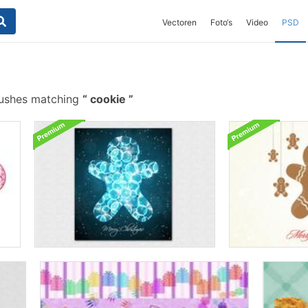
Vectoren
Foto‘s
Video
PSD
rushes matching
cookie