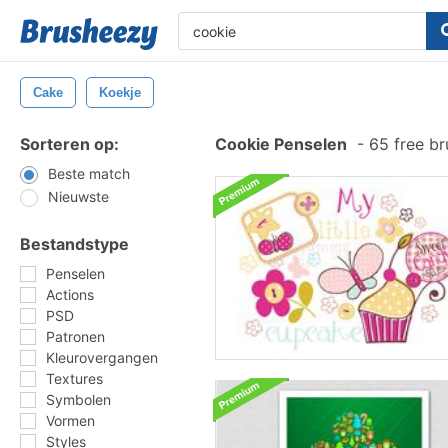
Cake
Koekje
Sorteren op:
Cookie Penselen
-
65 free b
Beste match
Nieuwste
Bestandstype
Penselen
Actions
PSD
Patronen
Kleurovergangen
Textures
Symbolen
Vormen
Styles