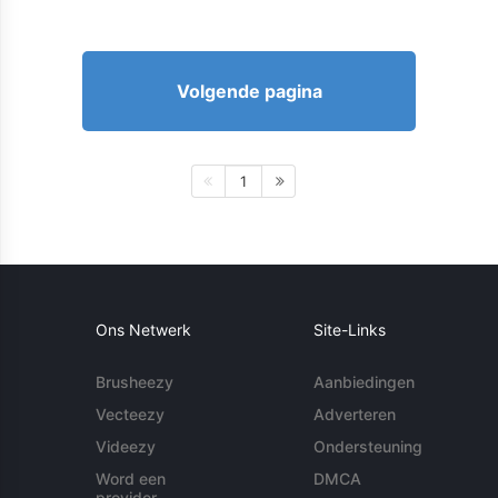
Volgende pagina
1
Ons Netwerk
Site-Links
Brusheezy
Aanbiedingen
Vecteezy
Adverteren
Videezy
Ondersteuning
Word een
DMCA
provider