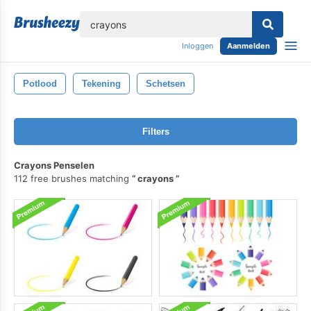
lose
Inloggen
Aanmelden
Potlood
Tekening
Schetsen
Filters
Crayons Penselen
112 free brushes matching
crayons