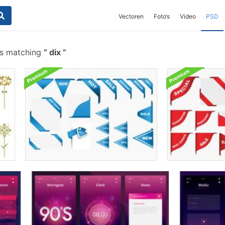
Vectoren
Foto‘s
Video
PSD
es matching
dix