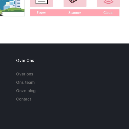
Over Ons
Over ons
Ons team
Onze blog
Contact