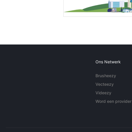
Ons Netwerk
Brusheezy
Vecteezy
Videezy
Word een provider