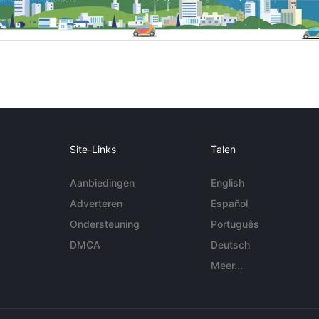
Site-Links
Talen
Aanbiedingen
English
Adverteren
Español
Ondersteuning
Português
DMCA
Deutsch
Meer...