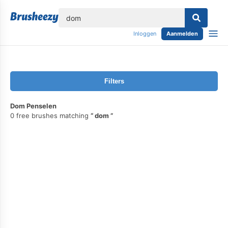
lose
Inloggen
Aanmelden
Filters
Dom Penselen
0 free brushes matching
dom