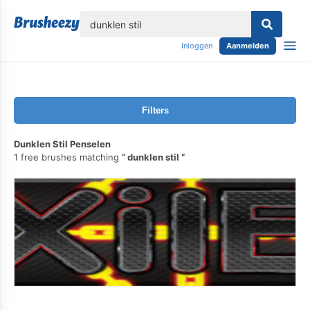
lose
Inloggen
Aanmelden
Filters
Dunklen Stil Penselen
1 free brushes matching
dunklen stil