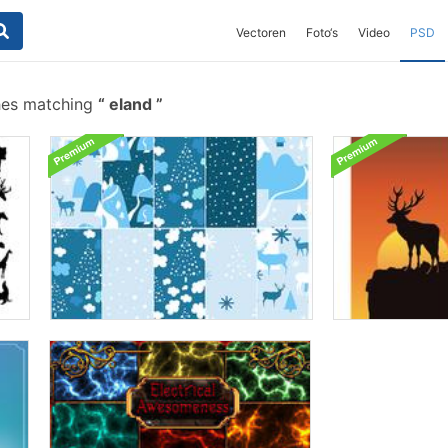
Vectoren
Foto‘s
Video
PSD
hes matching
eland