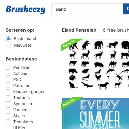
Sorteren op:
Eland Penselen
-
6 free brus
Beste match
Nieuwste
Bestandstype
Penselen
Actions
PSD
Patronen
Kleurovergangen
Textures
Symbolen
Vormen
Styles
Templates
Ui Kits