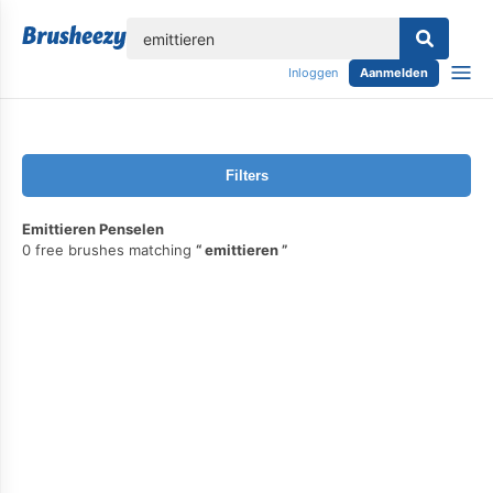
lose
Inloggen
Aanmelden
Filters
Emittieren Penselen
0 free brushes matching
emittieren