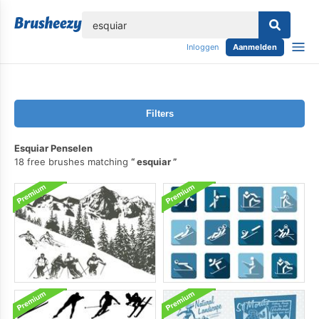
lose
Inloggen
Aanmelden
Filters
Esquiar Penselen
18 free brushes matching
esquiar