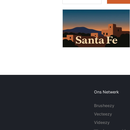
Ons Netwerk
Brusheezy
Vecteezy
Videezy