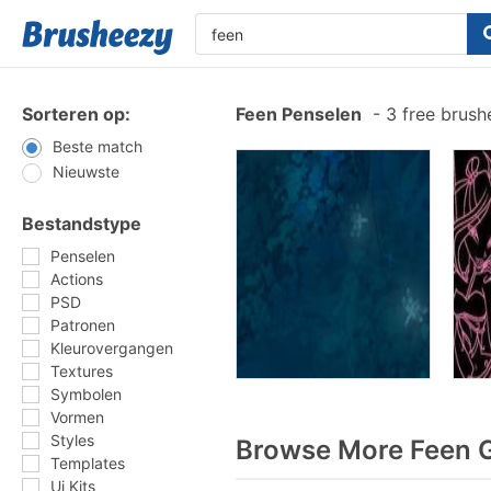
Sorteren op:
Feen Penselen
-
3 free brus
Beste match
Nieuwste
Bestandstype
Penselen
Actions
PSD
Patronen
Kleurovergangen
Textures
Symbolen
Vormen
Styles
Browse More Feen G
Templates
Ui Kits