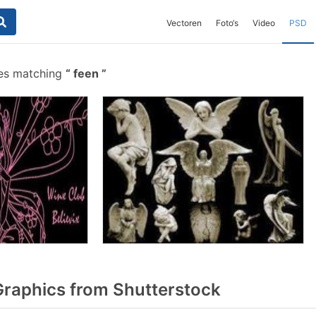
Vectoren
Foto‘s
Video
PSD
hes matching
feen
raphics from Shutterstock