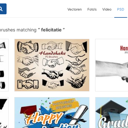
Vectoren
Foto‘s
Video
PSD
 brushes matching
felicitatie