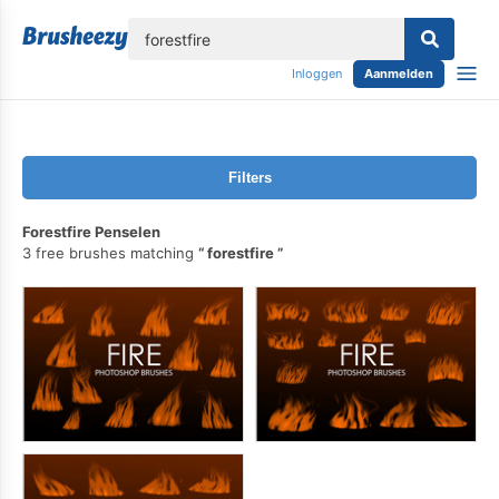
lose
Inloggen
Aanmelden
Filters
Forestfire Penselen
3 free brushes matching
forestfire