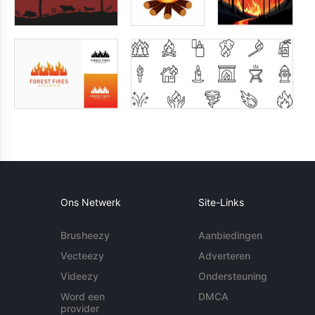
Ons Netwerk
Site-Links
Brusheezy
Aanbiedingen
Vecteezy
Adverteren
Videezy
Ondersteuning
Word een
DMCA
provider