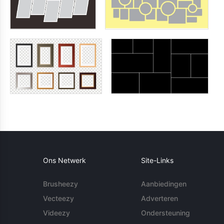
Ons Netwerk
Site-Links
Brusheezy
Aanbiedingen
Vecteezy
Adverteren
Videezy
Ondersteuning