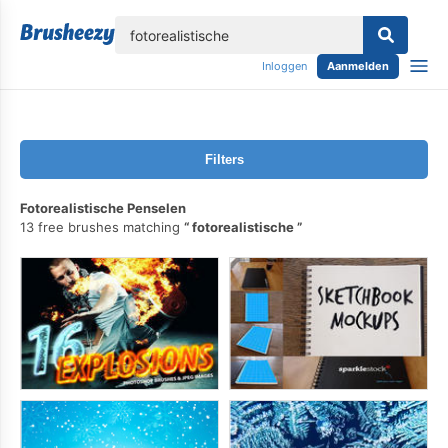
lose
Inloggen
Aanmelden
Filters
Fotorealistische Penselen
13 free brushes matching
fotorealistische