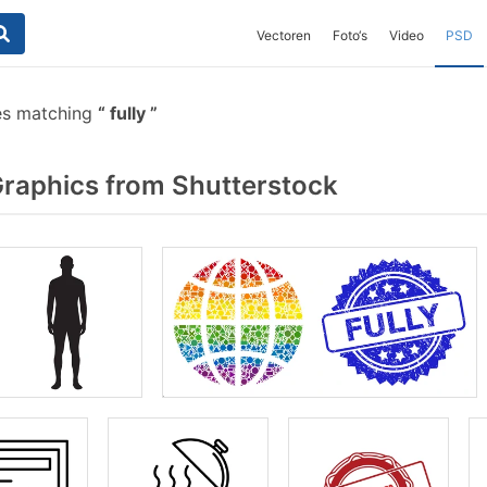
Vectoren
Foto‘s
Video
PSD
es matching
fully
Graphics from Shutterstock