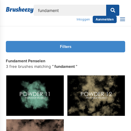
lose
Inloggen
Aanmelden
Filters
Fundament Penselen
3 free brushes matching
fundament