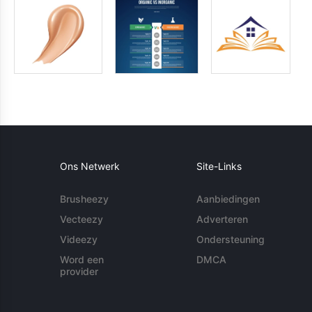
Ons Netwerk
Site-Links
Brusheezy
Aanbiedingen
Vecteezy
Adverteren
Videezy
Ondersteuning
Word een
DMCA
provider