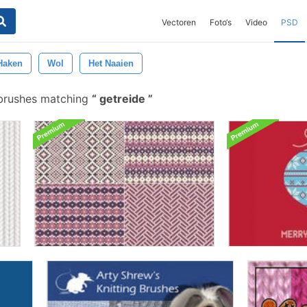
Vectoren
Foto‘s
Video
PSD
Haken
Wol
Het Naaien
brushes matching
getreide