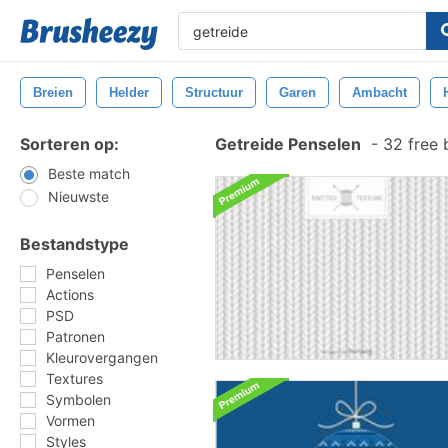
Breien
Helder
Structuur
Garen
Ambacht
Sorteren op:
Getreide Penselen
-
32 free 
Beste match
Nieuwste
Bestandstype
Penselen
Actions
PSD
Patronen
Kleurovergangen
Textures
Symbolen
Vormen
Styles