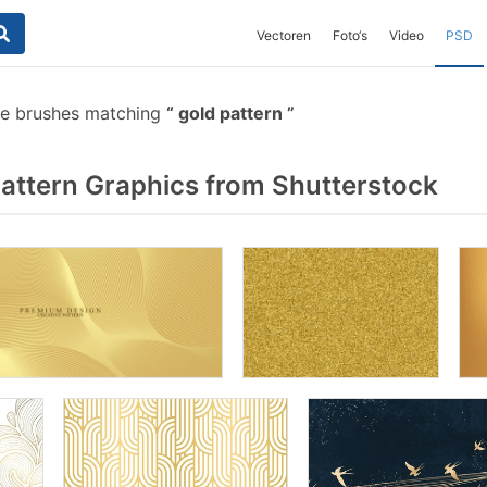
Vectoren
Foto‘s
Video
PSD
ee brushes matching
gold pattern
attern Graphics from Shutterstock