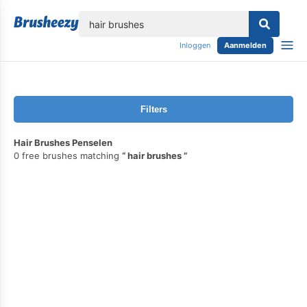
lose
Inloggen
Aanmelden
Filters
Hair Brushes Penselen
0 free brushes matching
hair brushes