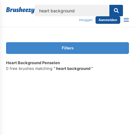
lose
Inloggen
Aanmelden
Filters
Heart Background Penselen
0 free brushes matching
heart background