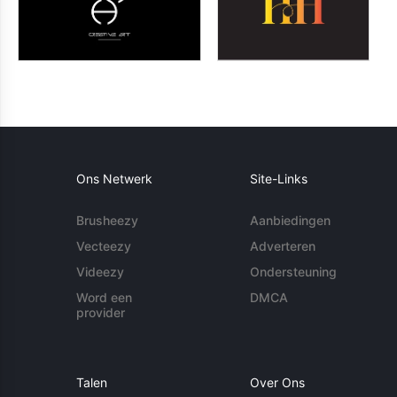
Ons Netwerk
Site-Links
Brusheezy
Aanbiedingen
Vecteezy
Adverteren
Videezy
Ondersteuning
Word een
DMCA
provider
Talen
Over Ons