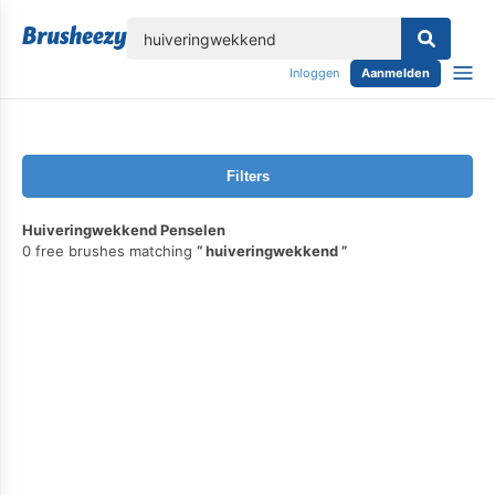
lose
Inloggen
Aanmelden
Filters
Huiveringwekkend Penselen
0 free brushes matching
huiveringwekkend