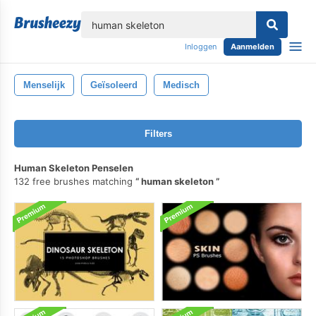
lose
Inloggen
Aanmelden
Menselijk
Geïsoleerd
Medisch
Filters
Human Skeleton Penselen
132 free brushes matching
human skeleton