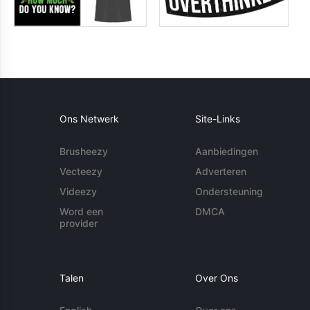
Ons Netwerk
Site-Links
Brusheezy
Aanbiedingen
Vecteezy
Adverteren
Videezy
Ondersteuning
Word een
DMCA
provider
Talen
Over Ons