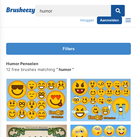
lose
Inloggen
Aanmelden
Filters
Humor Penselen
12 free brushes matching
humor